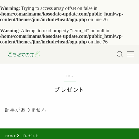
Warning
: Trying to access array offset on false in
/home/comarimama/kosodate-update.com/public_html/wp-
content/themes/jinr/include/head/ogp.php
on line
76
MENU
Warning
: Attempt to read property "term_id" on null in
/home/comarimama/kosodate-update.com/public_html/wp-
content/themes/jinr/include/head/ogp.php
育児を助けるサービス
on line
76
妊娠・出産
TAG
赤ちゃんとの暮らし
プレゼント
幼児との暮らし
記事がありません
小学生との暮らし
HOME
プレゼント