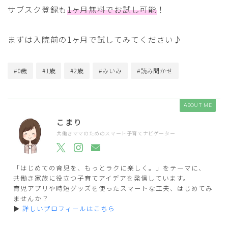
サブスク登録も
1ヶ月無料でお試し可能
！
まずは入院前の1ヶ月で試してみてください♪
#0歳
#1歳
#2歳
#みいみ
#読み聞かせ
ABOUT ME
こまり
共働きママのためのスマート子育てナビゲーター
「はじめての育児を、もっとラクに楽しく。」をテーマに、
共働き家族に役立つ子育てアイデアを発信しています。
育児アプリや時短グッズを使ったスマートな工夫、はじめてみ
ませんか？
▶
詳しいプロフィールはこちら