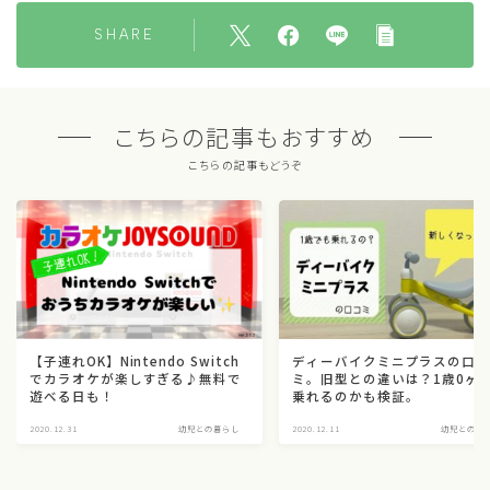
SHARE
こちらの記事もおすすめ
こちらの記事もどうぞ
【子連れOK】Nintendo Switch
ディーバイクミニプラスの口
でカラオケが楽しすぎる♪無料で
ミ。旧型との違いは？1歳0ヶ
遊べる日も！
乗れるのかも検証。
2020.12.31
幼児との暮らし
2020.12.11
幼児との暮