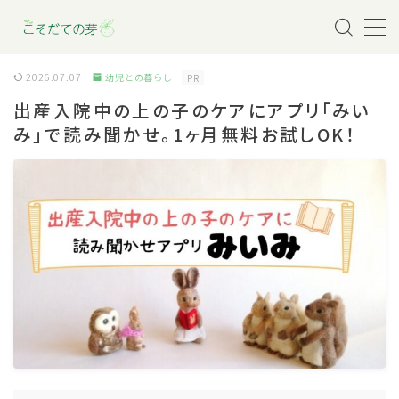
MENU
2026.07.07
幼児との暮らし
PR
出産入院中の上の子のケアにアプリ「みい
育児を助けるサービス
み」で読み聞かせ。1ヶ月無料お試しOK！
妊娠・出産
赤ちゃんとの暮らし
幼児との暮らし
小学生との暮らし