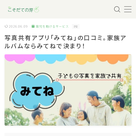
MENU
2026.06.09
育児を助けるサービス
PR
写真共有アプリ「みてね」の口コミ。家族ア
育児を助けるサービス
ルバムならみてねで決まり！
妊娠・出産
赤ちゃんとの暮らし
幼児との暮らし
小学生との暮らし