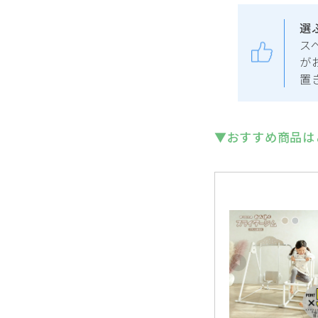
選
ス
が
置
▼おすすめ商品は