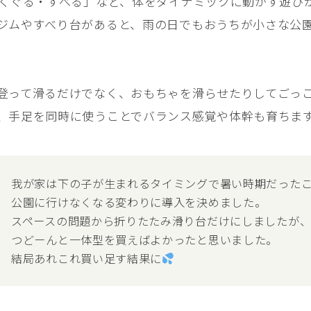
・くぐる・すべる」など、体をダイナミックに動かす遊び
ジムやすべり台があると、雨の日でもおうちが小さな公
登って滑るだけでなく、おもちゃを滑らせたりしてごっ
、手足を同時に使うことでバランス感覚や体幹も育ちま
我が家は下の子が生まれるタイミングで暑い時期だった
公園に行けなくなる変わりに導入を決めました。
スペースの問題から折りたたみ滑り台だけにしましたが
つどーんと一体型を買えばよかったと思いました。
結局あれこれ買い足す結果に