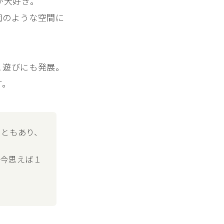
が大好き。
園のような空間に
こ遊びにも発展。
す。
こともあり、
、今思えば１