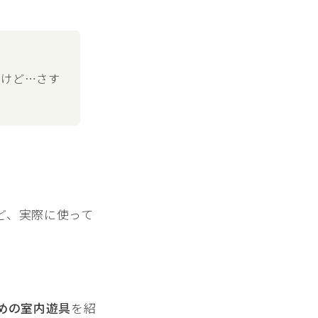
るけど…さす
ど、実際に使って
。
めの室内遊具
を紹