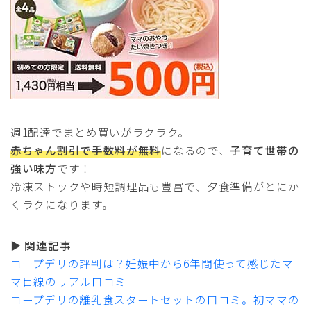
週1配達でまとめ買いがラクラク。
赤ちゃん割引で手数料が無料
になるので、
子育て世帯の
強い味方
です！
冷凍ストックや時短調理品も豊富で、夕食準備がとにか
くラクになります。
▶
関連記事
コープデリの評判は？妊娠中から6年間使って感じたマ
マ目線のリアル口コミ
コープデリの離乳食スタートセットの口コミ。初ママの