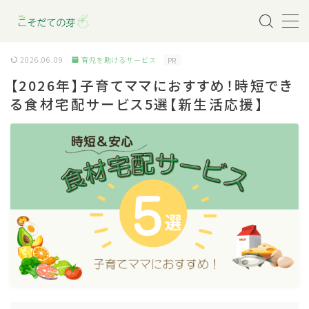
MENU
2026.06.09
育児を助けるサービス
PR
【2026年】子育てママにおすすめ！時短でき
育児を助けるサービス
る食材宅配サービス5選【新生活応援】
妊娠・出産
赤ちゃんとの暮らし
幼児との暮らし
小学生との暮らし