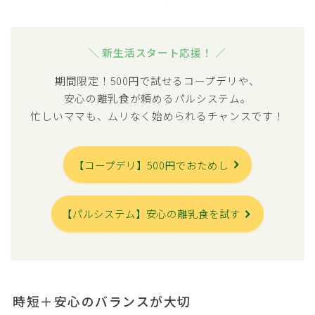
＼ 新生活スタート応援！ ／
期間限定！500円で試せるコープデリや、
安心の離乳食が頼めるパルシステム。
忙しいママも、ムリなく始められるチャンスです！
【コープデリ】500円でおためし
Follow Me
【パルシステム】安心の離乳食を試す
時短＋安心のバランスが大切