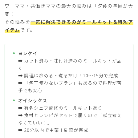
ワーママ・共働きママの最大の悩みは「夕食の準備が大
変！」
その悩みを
一気に解決できるのがミールキット＆時短ア
イテム
です。
ヨシケイ
➡ カット済み・味付け済みのミールキットが届
く
➡ 調理は炒める・煮るだけ！10〜15分で完成
➡ 「包丁使わないプラン」もあるので料理が苦
手でも安心
オイシックス
➡ 有名シェフ監修のミールキットあり
➡ 食材とレシピがセットで届くので「献立考え
なくていい！」
➡ 20分以内で主菜＋副菜が完成